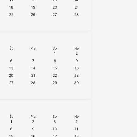
18
19
20
21
25
26
27
28
Št
Pia
So
Ne
1
2
6
7
8
9
13
14
15
16
20
21
22
23
27
28
29
30
Št
Pia
So
Ne
1
2
3
4
8
9
10
11
15
16
17
18