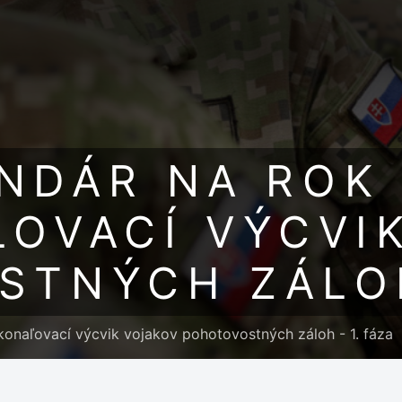
NDÁR NA ROK
OVACÍ VÝCVI
TNÝCH ZÁLOH
onaľovací výcvik vojakov pohotovostných záloh - 1. fáza