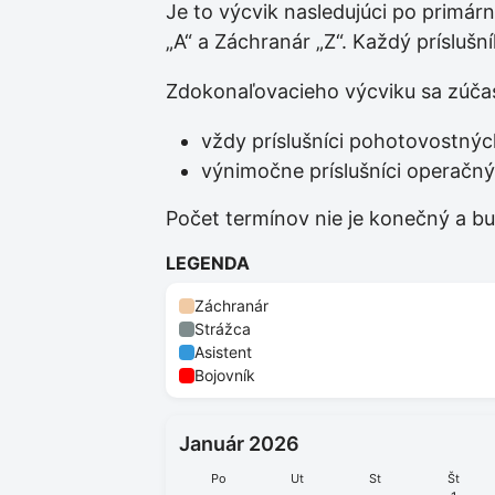
Je to výcvik nasledujúci po primár
„A“ a Záchranár „Z“. Každý prísluš
Zdokonaľovacieho výcviku sa zúčas
vždy príslušníci pohotovostný
výnimočne príslušníci operačnýc
Počet termínov nie je konečný a b
LEGENDA
Záchranár
Strážca
Asistent
Bojovník
Január 2026
Po
Ut
St
Št