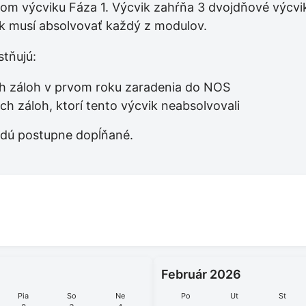
nom výcviku Fáza 1. Výcvik zahŕňa 3 dvojdňové výcvik
ník musí absolvovať každý z modulov.
tňujú:
ch záloh v prvom roku zaradenia do NOS
h záloh, ktorí tento výcvik neabsolvovali
udú postupne dopĺňané.
Február 2026
Pia
So
Ne
Po
Ut
St