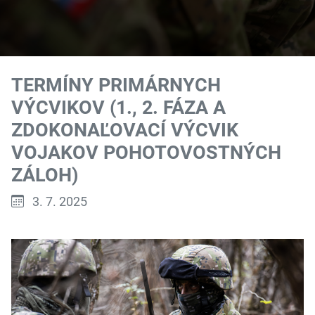
TERMÍNY PRIMÁRNYCH
VÝCVIKOV (1., 2. FÁZA A
ZDOKONAĽOVACÍ VÝCVIK
VOJAKOV POHOTOVOSTNÝCH
ZÁLOH)
Publikované:
3. 7. 2025