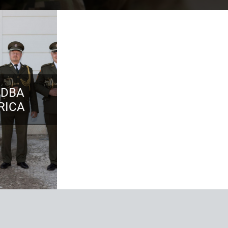
UDBA
RICA