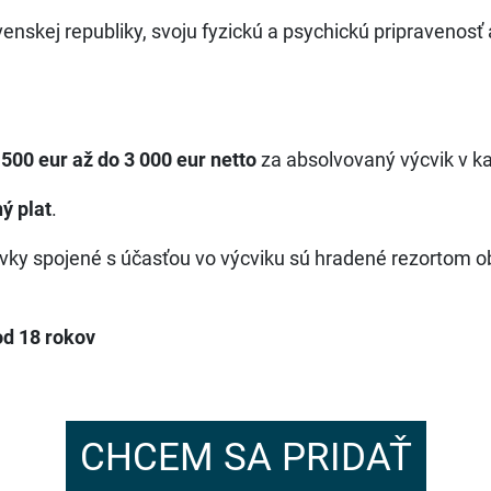
skej republiky, svoju fyzickú a psychickú pripravenosť a
 500 eur až do 3 000 eur netto
za absolvovaný výcvik v k
ý plat
.
vky spojené s účasťou vo výcviku sú hradené rezortom o
od 18 rokov
CHCEM SA PRIDAŤ