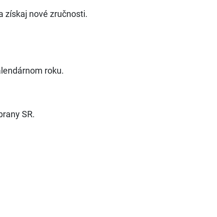
 získaj nové zručnosti.
alendárnom roku.
brany SR.