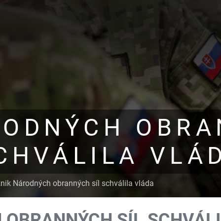
RODNÝCH OBRA
CHVÁLILA VLÁ
nik Národných obranných síl schválila vláda
 OBRANNÝCH SÍL SCHVÁL