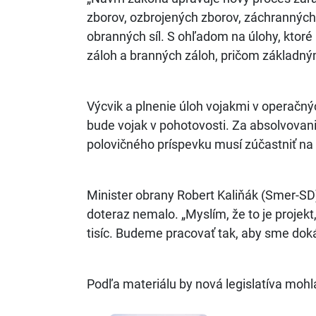
zborov, ozbrojených zborov, záchranných 
obranných síl. S ohľadom na úlohy, ktor
záloh a branných záloh, pričom základným
Výcvik a plnenie úloh vojakmi v operačný
bude vojak v pohotovosti. Za absolvovani
polovičného príspevku musí zúčastniť na 
Minister obrany Robert Kaliňák (Smer-SD)
doteraz nemalo. „Myslím, že to je projek
tisíc. Budeme pracovať tak, aby sme dokáz
Podľa materiálu by nová legislatíva mohl