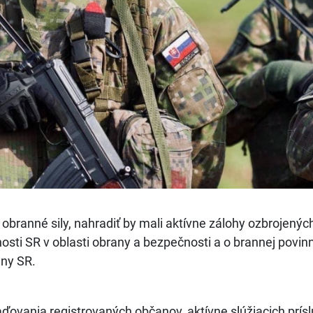
branné sily, nahradiť by mali aktívne zálohy ozbrojených
sti SR v oblasti obrany a bezpečnosti a o brannej povinno
any SR.
ďovania registrovaných občanov, aktívne slúžiacich prí