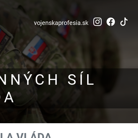
vojenskaprofesia.sk
NNÝCH SÍL
DA
ILA VLÁDA