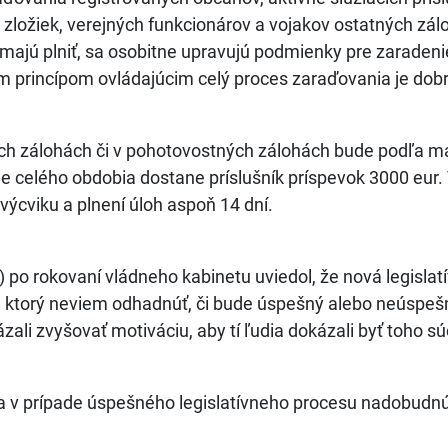
zložiek, verejných funkcionárov a vojakov ostatných zál
é majú plniť, sa osobitne upravujú podmienky pre zarade
 princípom ovládajúcim celý proces zaraďovania je dobro
ch zálohách či v pohotovostných zálohách bude podľa mate
e celého obdobia dostane príslušník príspevok 3000 eur.
výcviku a plnení úloh aspoň 14 dní.
 po rokovaní vládneho kabinetu uviedol, že nová legislat
t, ktorý neviem odhadnúť, či bude úspešný alebo neúspešný
ali zvyšovať motiváciu, aby tí ľudia dokázali byť toho súč
a v prípade úspešného legislatívneho procesu nadobudnúť