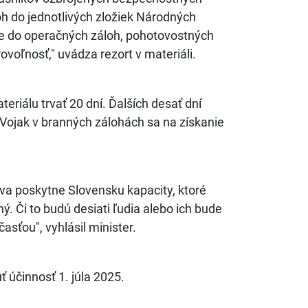
oh do jednotlivých zložiek Národných
nie do operačných záloh, pohotovostných
voľnosť," uvádza rezort v materiáli.
riálu trvať 20 dní. Ďalších desať dní
 Vojak v branných zálohách sa na získanie
íva poskytne Slovensku kapacity, ktoré
. Či to budú desiati ľudia alebo ich bude
asťou", vyhlásil minister.
 účinnosť 1. júla 2025.