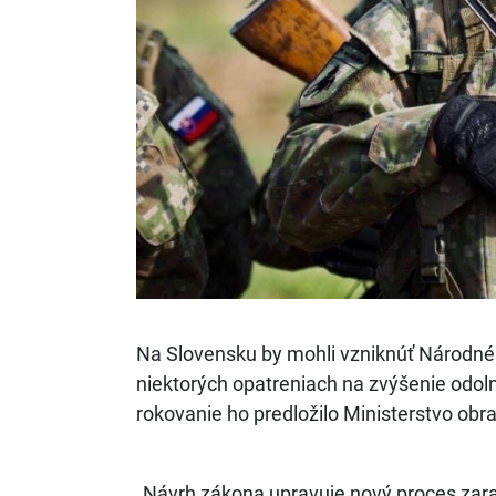
Na Slovensku by mohli vzniknúť Národné o
niektorých opatreniach na zvýšenie odolno
rokovanie ho predložilo Ministerstvo obr
„Návrh zákona upravuje nový proces zara